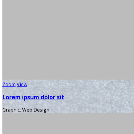
Zoom
View
Lorem ipsum dolor sit
Graphic, Web Design