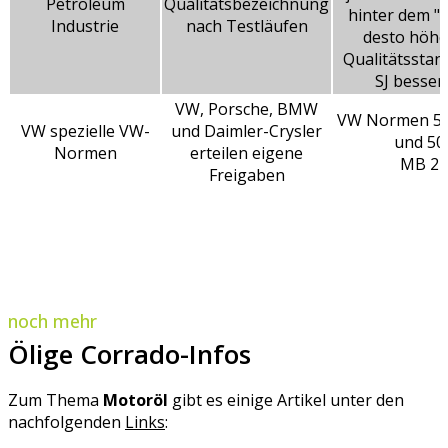
Petroleum
Qualitätsbezeichnung
hinter dem "S
Industrie
nach Testläufen
desto höher
Qualitätsstand
SJ besser
VW, Porsche, BMW
VW Normen 50
VW spezielle VW-
und Daimler-Crysler
und 50
Normen
erteilen eigene
MB 22
Freigaben
noch mehr
Ölige Corrado-Infos
Zum Thema
Motoröl
gibt es einige Artikel unter den
nachfolgenden
Links
: