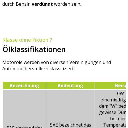
durch Benzin
verdünnt
worden sein.
Klasse ohne Fiktion ?
Ölklassifikationen
Motoröle werden von diversen Vereinigungen und
Automobilherstellern klassifiziert:
Bezeichnung
Bedeutung
Beisp
0W-
eine niedrig
dem "W" bede
gewisse Dünn
bei nied
SAE bezeichnet das
Temperatur