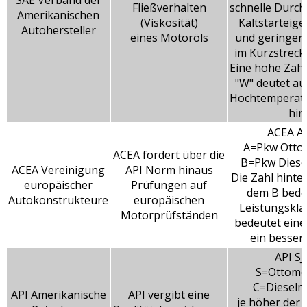
SAE Verband der
Fließverhalten
schnelle Durch
Amerikanischen
(Viskosität)
Kaltstarteig
Autohersteller
eines Motoröls
und geringer 
im Kurzstreck
Eine hohe Zahl
"W" deutet au
Hochtemperatu
hin.
ACEA A
A=Pkw Otto
ACEA fordert über die
B=Pkw Diese
ACEA Vereinigung
API Norm hinaus
Die Zahl hinte
europäischer
Prüfungen auf
dem B bede
Autokonstrukteure
europäischen
Leistungskla
Motorprüfständen
bedeutet eine
ein besser
API SJ
S=Ottomo
C=Dieselm
API Amerikanische
API vergibt eine
je höher der