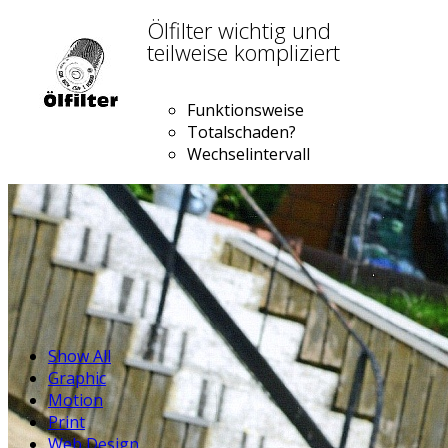
Ölfilter wichtig und
teilweise kompliziert
Funktionsweise
Totalschaden?
Wechselintervall
Show All
Graphic
Motion
Print
Web Design