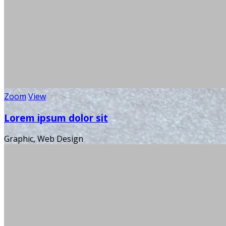
Zoom
View
Lorem ipsum dolor sit
Graphic, Web Design