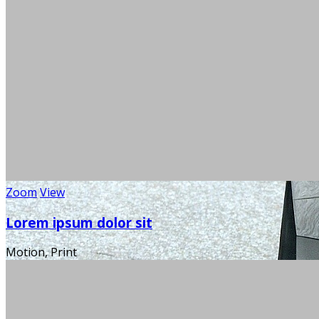
Zoom
View
Lorem ipsum dolor sit
Motion, Print