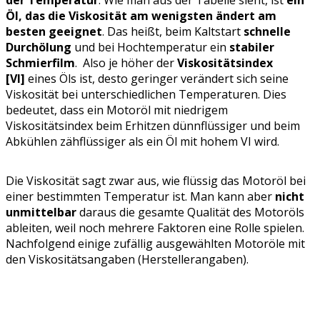
der Temperatur
. Wie man aus der Tabelle sieht, ist
ein
Öl, das die Viskosität am wenigsten ändert am
besten geeignet
. Das heißt, beim Kaltstart
schnelle
Durchölung
und bei Hochtemperatur ein
stabiler
Schmierfilm
. Also je höher der
Viskositätsindex
[VI]
eines Öls ist, desto geringer verändert sich seine
Viskosität bei unterschiedlichen Temperaturen. Dies
bedeutet, dass ein Motoröl mit niedrigem
Viskositätsindex beim Erhitzen dünnflüssiger und beim
Abkühlen zähflüssiger als ein Öl mit hohem VI wird.
Die Viskosität sagt zwar aus, wie flüssig das Motoröl bei
einer bestimmten Temperatur ist. Man kann aber
nicht
unmittelbar
daraus die gesamte Qualität des Motoröls
ableiten, weil noch mehrere Faktoren eine Rolle spielen.
Nachfolgend einige zufällig ausgewählten Motoröle mit
den Viskositätsangaben (Herstellerangaben).