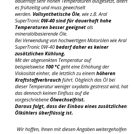
dauerhaft sehr hohen Temperaturen ausgesetzt, altert
es frühzeitig und muss gewechselt
werden.
Vollsynthetische Öle
, wie z.B. Aral
SuperTronic
0W-40 sind für dauerhaft hohe
Temperaturen besser geeignet
als
mineralölbasierende Öle.
Bei Verwendung von hochwertigen Motorölen wie Aral
SuperTronic 0W-40
bedarf daher es keiner
zusätzlichen Kühlung.
Mit der abgesenkten Temperatur auf
beispielsweise
100 °C
geht eine Erhöhung der
Viskosität einher, die letztlich zu einem
höheren
Kraftstoffverbrauch
führt. Obgleich das Öl bei
dieser Temperatur weniger oxydativ gestresst wird, hat
das dennoch keinen Einfluss auf die
vorgeschriebene
Ölwechselfrist.
Daraus folgt, dass der Einbau eines zusätzlichen
Ölkühlers überflüssig ist.
Wir hoffen, Ihnen mit diesen Angaben weitergeholfen