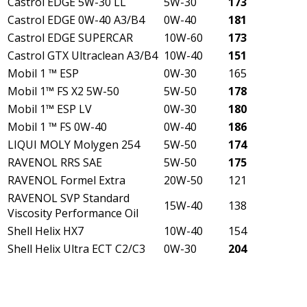
Castrol EDGE 5W-30 LL
5W-30
173
Castrol EDGE 0W-40 A3/B4
0W-40
181
Castrol EDGE SUPERCAR
10W-60
173
Castrol GTX Ultraclean A3/B4
10W-40
151
Mobil 1 ™ ESP
0W-30
165
Mobil 1™ FS X2 5W-50
5W-50
178
Mobil 1™ ESP LV
0W-30
180
Mobil 1 ™ FS 0W-40
0W-40
186
LIQUI MOLY Molygen 254
5W-50
174
RAVENOL RRS SAE
5W-50
175
RAVENOL Formel Extra
20W-50
121
RAVENOL SVP Standard
15W-40
138
Viscosity Performance Oil
Shell Helix HX7
10W-40
154
Shell Helix Ultra ECT C2/C3
0W-30
204