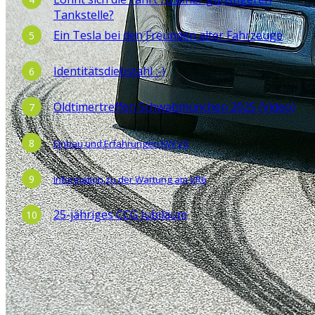
Tankstelle?
Ein Tesla bei den Freunden alter Fahrzeuge
Identitätsdiebstahl :-)
Oldtimertreffen Schwabmünchen 2025 (Video)
Einbau und Erfahrungen KW V3
Information zu der Wartung am VR6
25-jähriges CCG Jubiläum