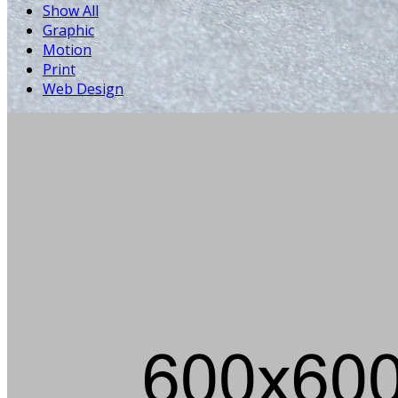
Show All
Graphic
Motion
Print
Web Design
D
F
Die