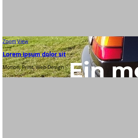
Die
Zoom
View
Lorem ipsum dolor sit
Ein m
Motion, Print, Web Design