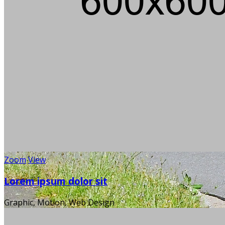
Mann, s
Zoom
View
Lorem ipsum dolor sit
Graphic, Motion, Web Design