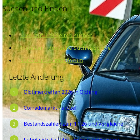
Suchen und Finden
Hier, auf 120 Seiten suchen
MetaGer - deutsche Suchmaschine
Suche im Corradoforum
Letzte Änderung
Oldtimertreffen 2026 in Olching
Corradomarkt - aktuell
Bestandszahlen zum 1.1.26 und Vergleiche
Lohnt sich die Fahrt zu einer günstigeren