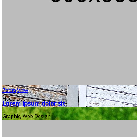
Zoom
View
Hucki Ducki
Lorem ipsum dolor sit
Graphic, Web Design