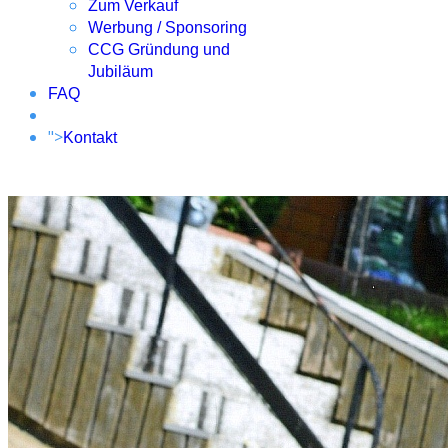
Zum Verkauf
Werbung / Sponsoring
CCG Gründung und
Jubiläum
FAQ
">
Kontakt