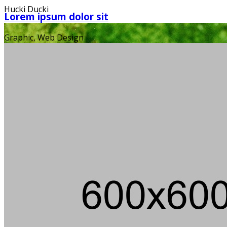
Hucki Ducki
Lorem ipsum dolor sit
Graphic, Web Design