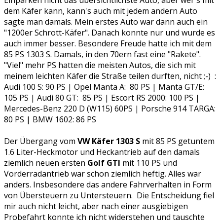
Einparken nicht das übersichtlichste Auto, aber wer's mit
dem Käfer kann, kann's auch mit jedem andern Auto
sagte man damals. Mein erstes Auto war dann auch ein
"1200er Schrott-Käfer". Danach konnte nur und wurde es
auch immer besser. Besondere Freude hatte ich mit dem
85 PS 1303 S. Damals, in den 70ern fast eine "Rakete".
"Viel" mehr PS hatten die meisten Autos, die sich mit
meinem leichten Käfer die Straße teilen durften, nicht ;-) :
Audi 100 S: 90 PS | Opel Manta A: 80 PS | Manta GT/E:
105 PS | Audi 80 GT: 85 PS | Escort RS 2000: 100 PS |
Mercedes-Benz 220 D (W115) 60PS | Porsche 914 TARGA:
80 PS | BMW 1602: 86 PS
Der Übergang vom
VW Käfer 1303 S
mit 85 PS getuntem
1.6 Liter-Heckmotor und Heckantrieb auf den damals
ziemlich neuen ersten
Golf GTI
mit 110 PS und
Vorderradantrieb war schon ziemlich heftig. Alles war
anders. Insbesondere das andere Fahrverhalten in Form
von Übersteuern zu Untersteuern. Die Entscheidung fiel
mir auch nicht leicht, aber nach einer ausgiebigen
Probefahrt konnte ich nicht widerstehen und tauschte