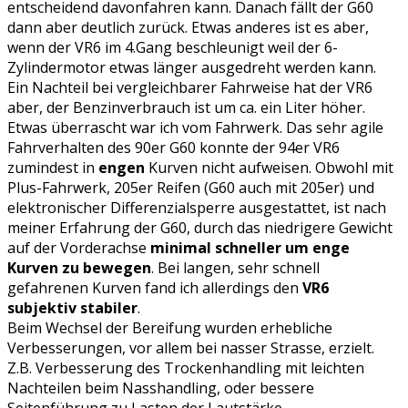
entscheidend davonfahren kann. Danach fällt der G60
dann aber deutlich zurück. Etwas anderes ist es aber,
wenn der VR6 im 4.Gang beschleunigt weil der 6-
Zylindermotor etwas länger ausgedreht werden kann.
Ein Nachteil bei vergleichbarer Fahrweise hat der VR6
aber, der Benzinverbrauch ist um ca. ein Liter höher.
Etwas überrascht war ich vom Fahrwerk. Das sehr agile
Fahrverhalten des 90er G60 konnte der 94er VR6
zumindest in
engen
Kurven nicht aufweisen. Obwohl mit
Plus-Fahrwerk, 205er Reifen (G60 auch mit 205er) und
elektronischer Differenzialsperre ausgestattet, ist nach
meiner Erfahrung der G60, durch das niedrigere Gewicht
auf der Vorderachse
minimal schneller um enge
Kurven zu bewegen
. Bei langen, sehr schnell
gefahrenen Kurven fand ich allerdings den
VR6
subjektiv stabiler
.
Beim Wechsel der Bereifung wurden erhebliche
Verbesserungen, vor allem bei nasser Strasse, erzielt.
Z.B. Verbesserung des Trockenhandling mit leichten
Nachteilen beim Nasshandling, oder bessere