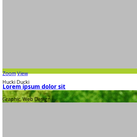
Zoom
View
Hucki Ducki
Lorem ipsum dolor sit
Graphic, Web Design