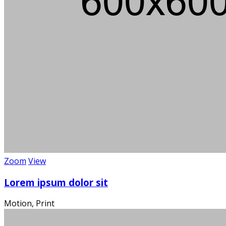
Über 100
Wi
Zoom
View
Lorem ipsum dolor sit
Motion, Print