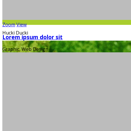
Zoom
View
Hucki Ducki
Lorem ipsum dolor sit
Graphic, Web Design