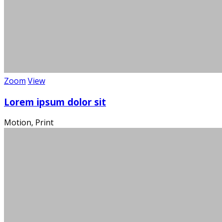
Über 100
Wi
Zoom
View
Lorem ipsum dolor sit
Motion, Print