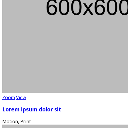
Über 100
Wi
Zoom
View
Lorem ipsum dolor sit
Motion, Print