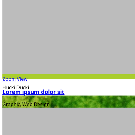
Zoom
View
Hucki Ducki
Lorem ipsum dolor sit
Graphic, Web Design