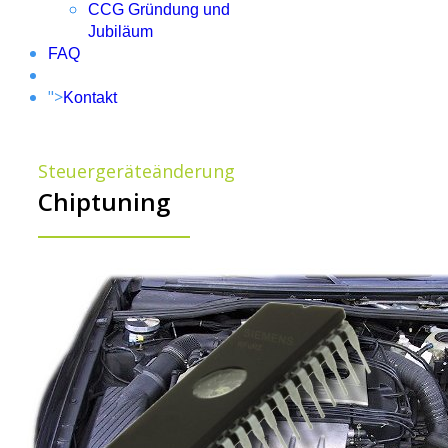
CCG Gründung und
Jubiläum
FAQ
">
Kontakt
Steuergeräteänderung
Chiptuning