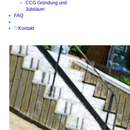
CCG Gründung und
Jubiläum
FAQ
">
Kontakt