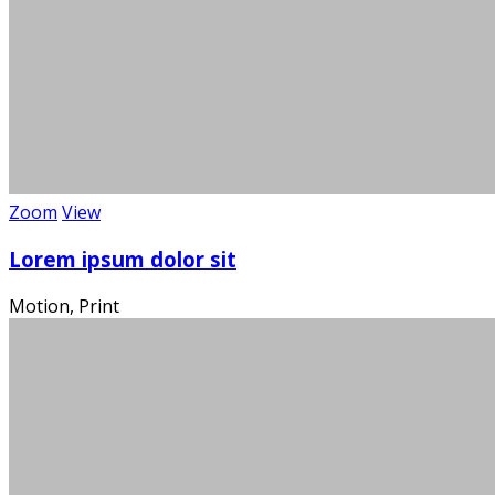
Über 100
Wi
Zoom
View
Lorem ipsum dolor sit
Motion, Print