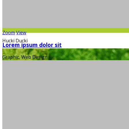
Zoom
View
Hucki Ducki
Lorem ipsum dolor sit
Graphic, Web Design