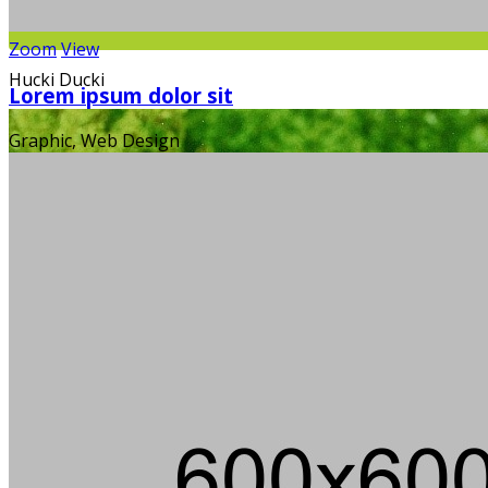
Zoom
View
Hucki Ducki
Lorem ipsum dolor sit
Graphic, Web Design