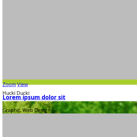
Zoom
View
Hucki Ducki
Lorem ipsum dolor sit
Graphic, Web Design