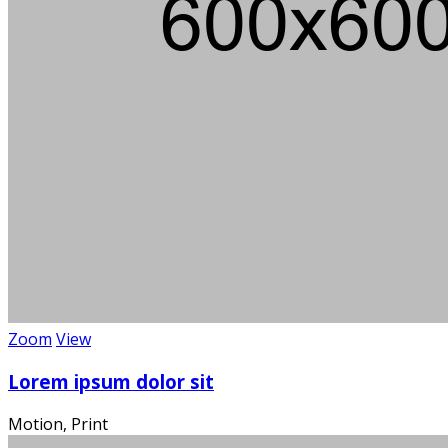
Über 100
Wi
Zoom
View
Lorem ipsum dolor sit
Motion, Print