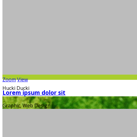
Zoom
View
Hucki Ducki
Lorem ipsum dolor sit
Graphic, Web Design